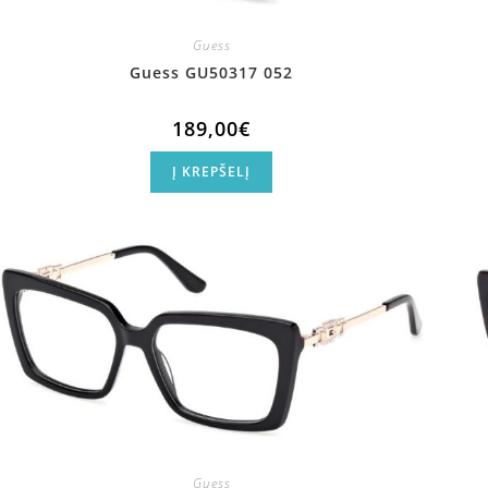
Guess
Guess GU50317 052
189,00
€
Į KREPŠELĮ
Guess