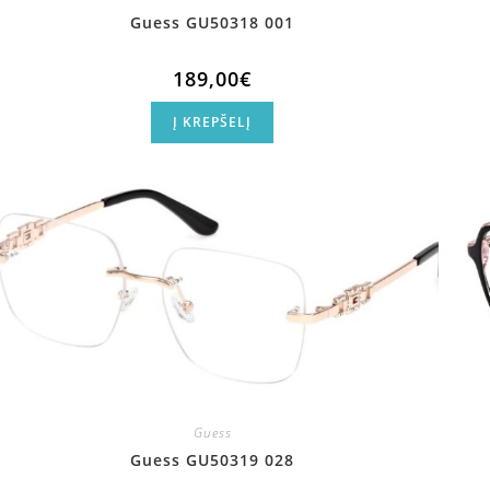
Guess GU50318 001
189,00
€
Į KREPŠELĮ
Guess
Guess GU50319 028