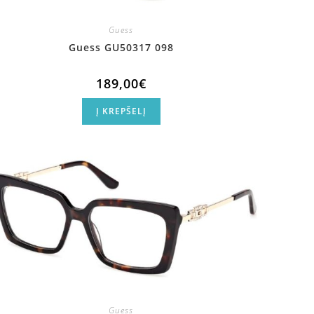
Guess
Guess GU50317 098
189,00
€
Į KREPŠELĮ
Guess