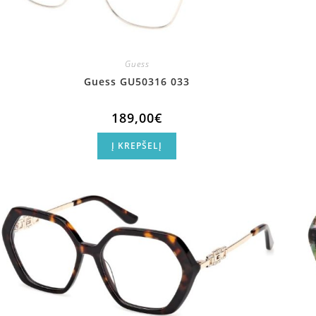
Guess
Guess GU50316 033
189,00
€
Į KREPŠELĮ