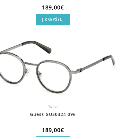
189,00
€
Į KREPŠELĮ
Guess
Guess GU50324 096
189,00
€