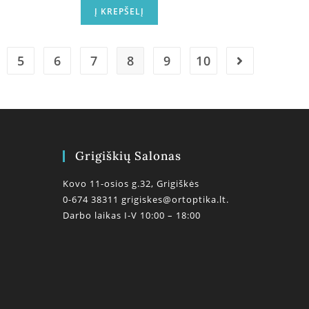
Į KREPŠELĮ
5
6
7
8
9
10
Grigiškių Salonas
Kovo 11-osios g.32, Grigiškės
0-674 38311
grigiskes@ortoptika.lt.
Darbo laikas I-V 10:00 – 18:00
0