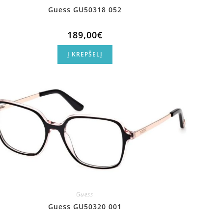
Guess GU50318 052
189,00
€
Į KREPŠELĮ
Guess
Guess GU50320 001