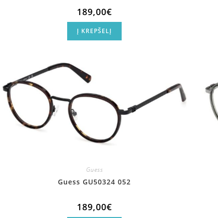
189,00
€
Į KREPŠELĮ
Guess
Guess GU50324 052
189,00
€