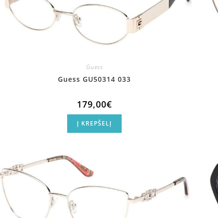
Guess
Guess GU50314 033
179,00
€
Į KREPŠELĮ