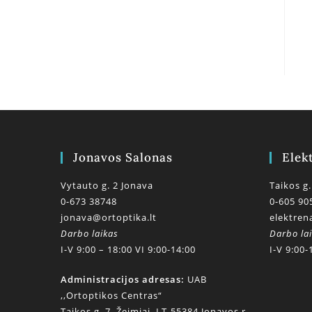
Jonavos Salonas
Elek
Vytauto g. 2 Jonava
Taikos g.
0-673 38748
0-605 90
jonava@ortoptika.lt
elektren
Darbo laikas
Darbo la
I-V 9:00 – 18:00 VI 9:00-14:00
I-V 9:00-
Administracijos adresas:
UAB
,,Ortoptikos Centras“
Taikos g. 7, Žeimiai, LT-55384 Jonavos r.