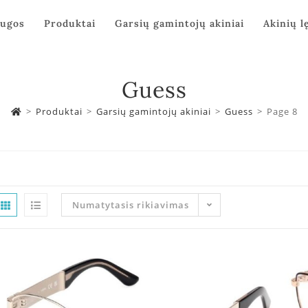
augos
Produktai
Garsių gamintojų akiniai
Akinių l
Guess
>
Produktai
>
Garsių gamintojų akiniai
>
Guess
>
Page 8
Numatytasis rikiavimas