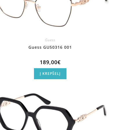
Guess
Guess GU50316 001
189,00
€
Į KREPŠELĮ