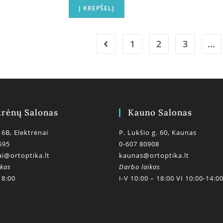
Į KREPŠELĮ
1
2
3
…
trėnų Salonas
Kauno Salonas
 6B, Elektrėnai
P. Lukšio g. 60, Kaunas
595
0-607 80908
ai@ortoptika.lt
kaunas@ortoptika.lt
ikas
Darbo laikas
18:00
I-V 10:00 – 18:00 VI 10:00-14:0