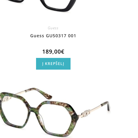
Guess
Guess GU50317 001
189,00
€
Į KREPŠELĮ