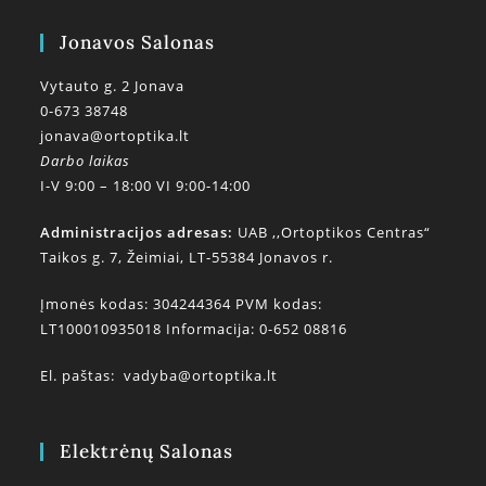
Jonavos Salonas
Vytauto g. 2 Jonava
0-673 38748
jonava@ortoptika.lt
Darbo laikas
I-V 9:00 – 18:00 VI 9:00-14:00
Administracijos adresas:
UAB ,,Ortoptikos Centras“
Taikos g. 7, Žeimiai, LT-55384 Jonavos r.
Įmonės kodas: 304244364 PVM kodas:
LT100010935018 Informacija: 0-652 08816
El. paštas:
vadyba@ortoptika.lt
Elektrėnų Salonas