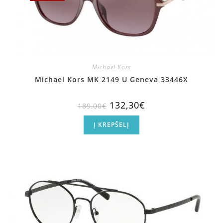
Michael Kors
Michael Kors MK 2149 U Geneva 33446X
132,30
€
189,00
€
Į KREPŠELĮ