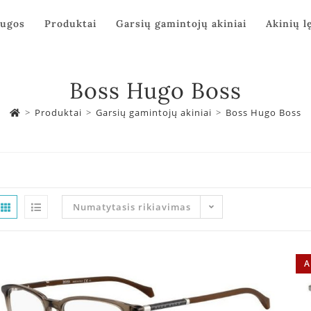
augos
Produktai
Garsių gamintojų akiniai
Akinių l
Boss Hugo Boss
>
Produktai
>
Garsių gamintojų akiniai
>
Boss Hugo Boss
Numatytasis rikiavimas
A