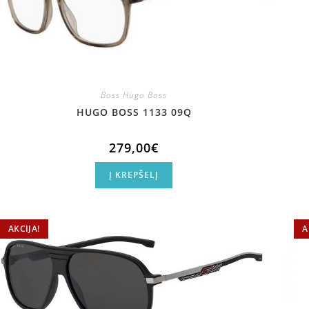
Boss Hugo Boss
HUGO BOSS 1133 09Q
279,00
€
Į KREPŠELĮ
AKCIJA!
A