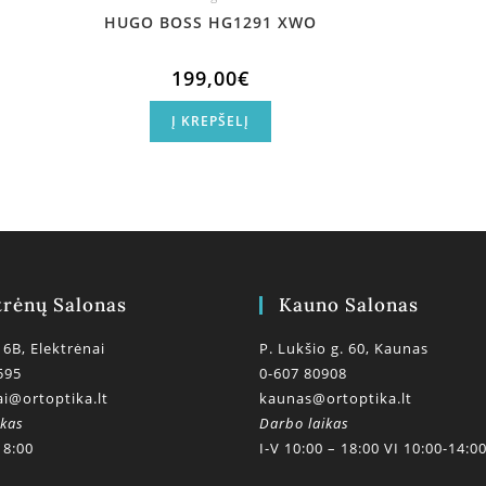
HUGO BOSS HG1291 XWO
199,00
€
Į KREPŠELĮ
trėnų Salonas
Kauno Salonas
 6B, Elektrėnai
P. Lukšio g. 60, Kaunas
595
0-607 80908
ai@ortoptika.lt
kaunas@ortoptika.lt
ikas
Darbo laikas
18:00
I-V 10:00 – 18:00 VI 10:00-14:0