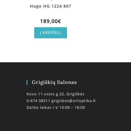
Hugo HG 1224 807
189,00
€
Į KREPŠELĮ
Grigiškių Salonas
Kovo 11-osios g.32, Grigiškės
0-674 38311
grigiskes@ortoptika.lt.
Darbo laikas I-V 10:00 – 18:00
0