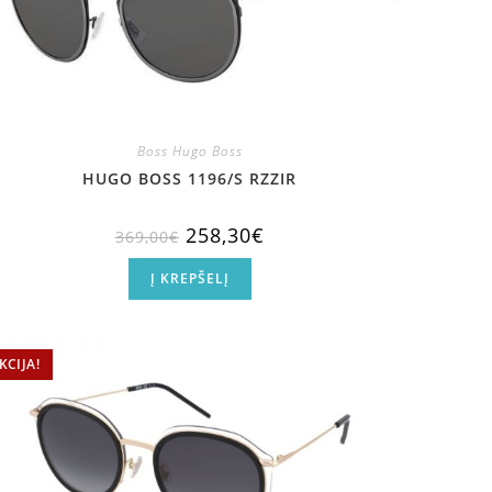
Boss Hugo Boss
HUGO BOSS 1196/S RZZIR
258,30
€
369,00
€
Į KREPŠELĮ
KCIJA!