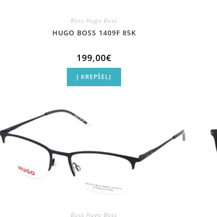
Boss Hugo Boss
HUGO BOSS 1409F 85K
199,00
€
Į KREPŠELĮ
Boss Hugo Boss