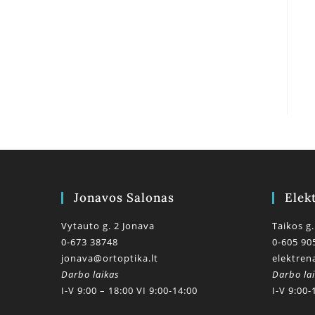
Jonavos Salonas
Elek
Vytauto g. 2 Jonava
Taikos g.
0-673 38748
0-605 90
jonava@ortoptika.lt
elektren
Darbo laikas
Darbo la
I-V 9:00 – 18:00 VI 9:00-14:00
I-V 9:00-