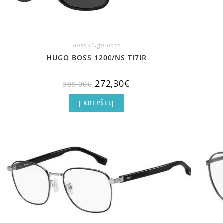
Boss Hugo Boss
HUGO BOSS 1200/NS TI7IR
272,30
€
389,00
€
Į KREPŠELĮ