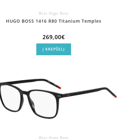
Boss Hugo Boss
HUGO BOSS 1416 R80 Titanium Temples
269,00
€
Į KREPŠELĮ
Boss Hugo Boss