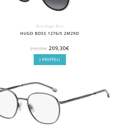
Boss Hugo Boss
HUGO BOSS 1276/S 2M29O
209,30
€
299,00
€
Į KREPŠELĮ