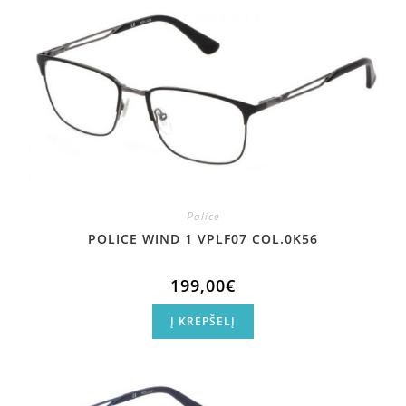
Police
POLICE WIND 1 VPLF07 COL.0K56
199,00
€
Į KREPŠELĮ