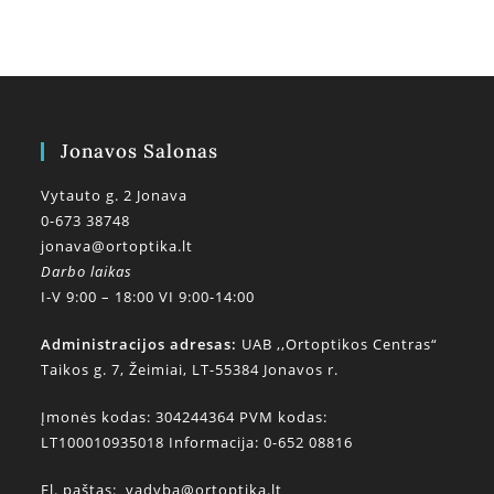
Jonavos Salonas
Vytauto g. 2 Jonava
0-673 38748
jonava@ortoptika.lt
Darbo laikas
I-V 9:00 – 18:00 VI 9:00-14:00
Administracijos adresas:
UAB ,,Ortoptikos Centras“
Taikos g. 7, Žeimiai, LT-55384 Jonavos r.
Įmonės kodas: 304244364 PVM kodas:
LT100010935018 Informacija: 0-652 08816
El. paštas:
vadyba@ortoptika.lt