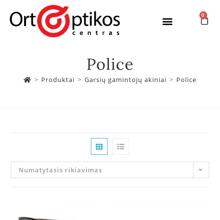
0
Police
>
Produktai
>
Garsių gamintojų akiniai
>
Police
Numatytasis rikiavimas