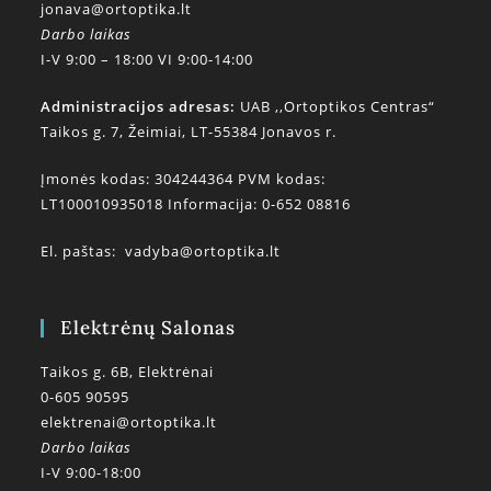
jonava@ortoptika.lt
Darbo laikas
I-V 9:00 – 18:00 VI 9:00-14:00
Administracijos adresas:
UAB ,,Ortoptikos Centras“
Taikos g. 7, Žeimiai, LT-55384 Jonavos r.
Įmonės kodas: 304244364 PVM kodas:
LT100010935018 Informacija: 0-652 08816
El. paštas:
vadyba@ortoptika.lt
Elektrėnų Salonas
Taikos g. 6B, Elektrėnai
0-605 90595
elektrenai@ortoptika.lt
Darbo laikas
I-V 9:00-18:00