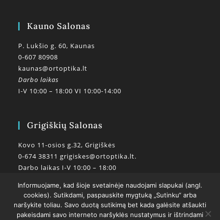
Kauno Salonas
P. Lukšio g. 60, Kaunas
0-607 80908
kaunas@ortoptika.lt
Darbo laikas
I-V 10:00 – 18:00 VI 10:00-14:00
Grigiškių Salonas
Kovo 11-osios g.32, Grigiškės
0-674 38311
grigiskes@ortoptika.lt.
Darbo laikas I-V 10:00 – 18:00
Informuojame, kad šioje svetainėje naudojami slapukai (angl.
cookies). Sutikdami, paspauskite mygtuką „Sutinku“ arba
naršykite toliau. Savo duotą sutikimą bet kada galėsite atšaukti
pakeisdami savo interneto naršyklės nustatymus ir ištrindami