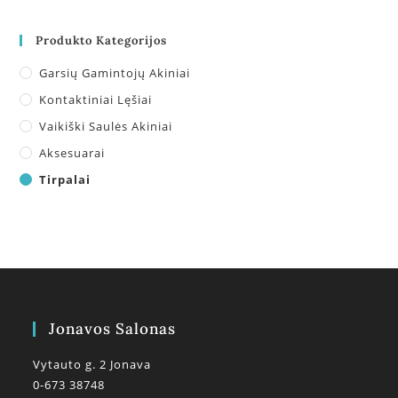
Produkto Kategorijos
Garsių Gamintojų Akiniai
Kontaktiniai Lęšiai
Vaikiški Saulės Akiniai
Aksesuarai
Tirpalai
Jonavos Salonas
Vytauto g. 2 Jonava
0-673 38748