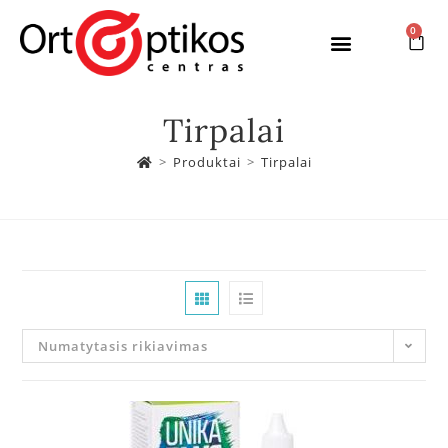
0
Tirpalai
>
Produktai
>
Tirpalai
Numatytasis rikiavimas