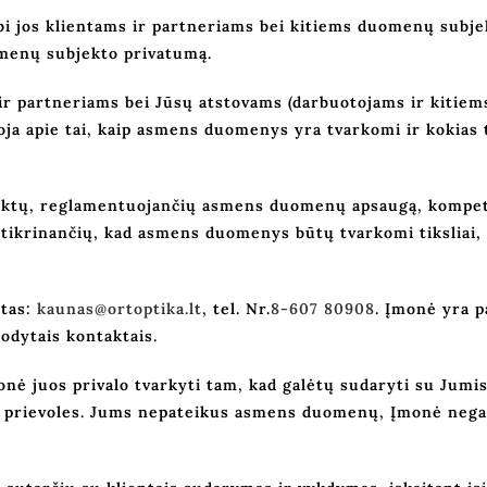
i jos klientams ir partneriams bei kitiems duomenų subj
uomenų subjekto privatumą.
r partneriams bei Jūsų atstovams (darbuotojams ir kitiem
ja apie tai, kaip asmens duomenys yra tvarkomi ir kokias t
aktų, reglamentuojančių asmens duomenų apsaugą, kompet
ikrinančių, kad asmens duomenys būtų tvarkomi tiksliai, są
štas:
kaunas@ortoptika.lt
, tel. Nr.
8-607 80908
.
Įmonė yra p
odytais kontaktais.
ė juos privalo tvarkyti tam, kad galėtų sudaryti su Jumis 
ines prievoles. Jums nepateikus asmens duomenų, Įmonė nega