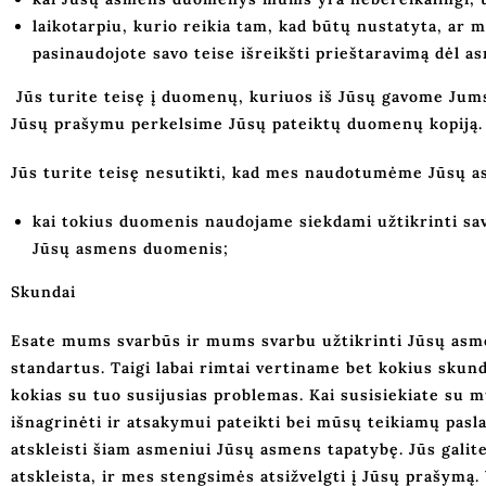
laikotarpiu, kurio reikia tam, kad būtų nustatyta, ar 
pasinaudojote savo teise išreikšti prieštaravimą dėl
Jūs turite teisę į duomenų, kuriuos iš Jūsų gavome Jums
Jūsų prašymu perkelsime Jūsų pateiktų duomenų kopiją.
Jūs turite teisę nesutikti, kad mes naudotumėme Jūsų 
kai tokius duomenis naudojame siekdami užtikrinti sav
Jūsų asmens duomenis;
Skundai
Esate mums svarbūs ir mums svarbu užtikrinti Jūsų as
standartus. Taigi labai rimtai vertiname bet kokius sk
kokias su tuo susijusias problemas. Kai susisiekiate s
išnagrinėti ir atsakymui pateikti bei mūsų teikiamų pas
atskleisti šiam asmeniui Jūsų asmens tapatybę. Jūs galit
atskleista, ir mes stengsimės atsižvelgti į Jūsų prašymą.