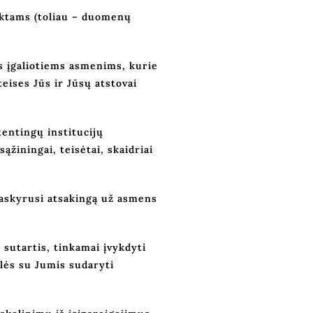
ektams (toliau – duomenų
s įgaliotiems asmenims, kurie
eises Jūs ir Jūsų atstovai
entingų institucijų
žiningai, teisėtai, skaidriai
askyrusi atsakingą už asmens
sutartis, tinkamai įvykdyti
lės su Jumis sudaryti