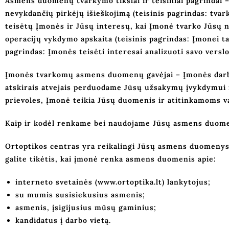
Asmens duomenų
tvarkymo tikslai ir teisiniai pagrindai
–
nevykdančių pirkėjų išieškojimą (teisinis pagrindas: tvar
teisėtų Įmonės ir Jūsų interesų, kai Įmonė tvarko Jūsų 
operacijų vykdymo apskaita (teisinis pagrindas: Įmonei tai
pagrindas: Įmonės teisėti interesai analizuoti savo verslo 
Įmonės tvarkomų asmens
duomenų gavėjai
– Įmonės darb
atskirais atvejais perduodame Jūsų užsakymų įvykdymui 
prievoles, Įmonė teikia Jūsų duomenis ir atitinkamoms va
Kaip ir kodėl renkame bei naudojame Jūsų asmens duom
Ortoptikos centras y
ra reikalingi Jūsų asmens duomenys,
galite tikėtis, kai įmonė renka asmens duomenis apie:
interneto svetainės
(www.ortoptika.lt)
lankytojus;
su mumis susisiekusius asmenis;
asmenis, įsigijusius mūsų gaminius;
kandidatus į darbo vietą.