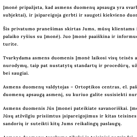
Įmonė pripažįsta, kad asmens duomenų apsauga yra svarb
subjektai), ir įsipareigoja gerbti ir saugoti kiekvieno d
Šis privatumo pranešimas skirtas Jums, mūsų klientams i
palaiko ryšius su Įmonė). Juo Įmonė paaiškina ir informuo
turite.
Tvarkydama asmens duomenis Įmonė laikosi visų teisės 
nurodymų, taip pat nustatytų standartų ir procedūrų, užt
bei saugiai.
Asmens duomenų valdytojas
–
Ortoptikos centras
, el. pa
duomenų apsaugą asmenį, su kuriuo galite susisiekti nur
Asmens duomenis Jūs Įmonei pateikiate savanoriškai. Įmon
Jūsų atžvilgiu prisiimtus įsipareigojimus ir kitas teis
sandorių ir suteikti kitų Jums reikalingų paslaugų.