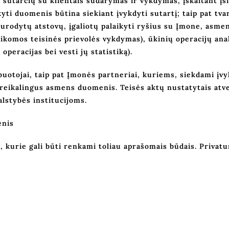
 sutarčių su klientais sudarymas ir vykdymas, įskaitant įsi
kyti duomenis būtina siekiant įvykdyti sutartį; taip pat tv
nurodytų atstovų, įgaliotų palaikyti ryšius su Įmone, asme
komos teisinės prievolės vykdymas), ūkinių operacijų analit
operacijas bei vesti jų statistiką).
uotojai, taip pat Įmonės partneriai, kuriems, siekdami įvy
reikalingus asmens duomenis. Teisės aktų nustatytais atv
lstybės institucijoms.
enis
 kurie gali būti renkami toliau aprašomais būdais. Privat