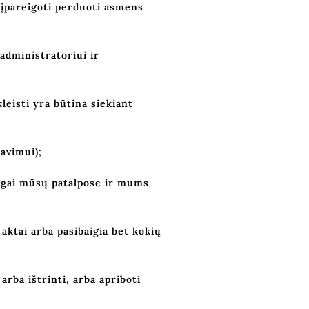
i įpareigoti perduoti asmens
administratoriui ir
leisti yra būtina siekiant
iavimui);
blogai mūsų patalpose ir mums
ktai arba pasibaigia bet kokių
rba ištrinti, arba apriboti