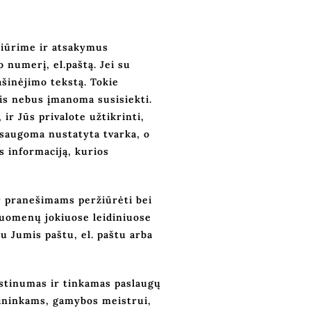
žiūrime ir atsakymus
 numerį, el.paštą. Jei su
ašinėjimo tekstą. Tokie
is nebus įmanoma susisiekti.
ir Jūs privalote užtikrinti,
 saugoma nustatyta tvarka, o
s informaciją, kurios
r pranešimams peržiūrėti bei
duomenų jokiuose leidiniuose
u Jumis paštu, el. paštu arba
stinumas ir tinkamas paslaugų
bininkams, gamybos meistrui,