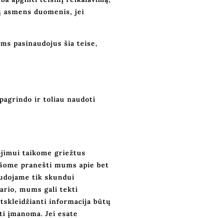
sų asmens duomenis, jei
ms pasinaudojus šia teise,
pagrindo ir toliau naudoti
jimui taikome griežtus
rašome pranešti mums apie bet
audojame tik skundui
ario, mums gali tekti
tskleidžianti informacija būtų
ūti įmanoma. Jei esate