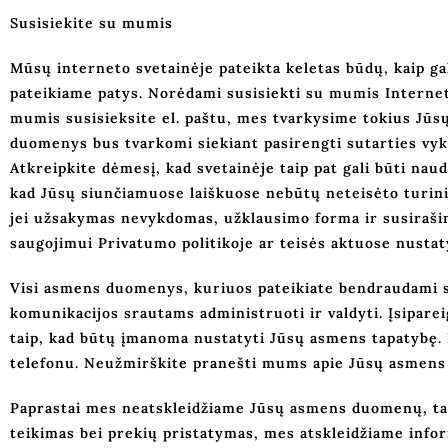
Susisiekite su mumis
Mūsų interneto svetainėje pateikta keletas būdų, kaip g
pateikiame patys. Norėdami susisiekti su mumis Interneto
mumis susisieksite el. paštu, mes tvarkysime tokius Jūsų
duomenys bus tvarkomi siekiant pasirengti sutarties vyk
Atkreipkite dėmesį, kad svetainėje taip pat gali būti naud
kad Jūsų siunčiamuose laiškuose nebūtų neteisėto turin
jei užsakymas nevykdomas, užklausimo forma ir susirašinė
saugojimui Privatumo politikoje ar teisės aktuose nustaty
Visi asmens duomenys, kuriuos pateikiate bendraudami su
komunikacijos srautams administruoti ir valdyti. Įsipar
taip, kad būtų įmanoma nustatyti Jūsų asmens tapatybę. P
telefonu. Neužmirškite pranešti mums apie Jūsų asmens
Paprastai mes neatskleidžiame Jūsų asmens duomenų, tač
teikimas bei prekių pristatymas, mes atskleidžiame info