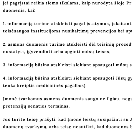
jei pagrįstai reikia tiems tikslams, kaip nurodyta šioje 
duomenis, kai:
1. informaciją turime atskleisti pagal įstatymus, įskaita
teisėsaugos institucijoms nusikaltimų prevencijos bei apt
2. asmens duomenis turime atskleisti dėl teisinių procedū
nustatyti, įgyvendinti arba apginti mūsų teises;
3. informaciją būtina atskleisti siekiant apsaugoti mūsų 
4. informaciją būtina atskleisti siekiant apsaugoti Jūsų 
tenka kreiptis medicininės pagalbos);
Įmonė tvarkomus asmens duomenis saugo ne ilgiau, negu t
pretenzijų senaties terminas.
Jūs turite teisę prašyti, kad Įmonė leistų susipažinti su
duomenų tvarkymą, arba teisę nesutikti, kad duomenys b