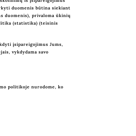
skolinimų iš įsipareigojimus
arkyti duomenis būtina siekiant
ns duomenis), privaloma ūkinių
ika (statistika) (teisinis
kdyti įsipareigojimus Jums,
ejais, vykdydama savo
umo politikoje nurodome, ko