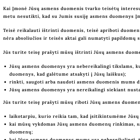
Kai Įmonė Jūsų asmens duomenis tvarko teisėtų interesų 
metu nesutikti, kad su Jumis susiję asmens duomenys Į
Teisė reikalauti ištrinti duomenis, teisė apriboti duom
nėra absoliučios ir teisės aktai gali numatyti papildomų 
Jūs turite teisę prašyti mūsų ištrinti Jūsų asmens duome
Jūsų asmens duomenys yra nebereikalingi tikslams, ku
duomenys, kad galėtume atsakyti į Jūsų laiškus);
rinkti, saugoti arba naudoti asmens duomenis mums dr
Jūsų asmens duomenys yra nereikalingi siekiant nustaty
Jūs turite teisę prašyti mūsų riboti Jūsų asmens duomen
laikotarpiu, kurio reikia tam, kad įsitikintumėme Jū
kai mūsų vykdomas Jūsų asmens duomenų rinkimas, saug
duomenų;
kai Jūsų asmens duomenys mums yra nebereikalingi, tač