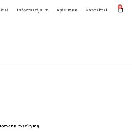
0
ęšiai
Informacija
Apie mus
Kontaktai
duomenų tvarkymą.