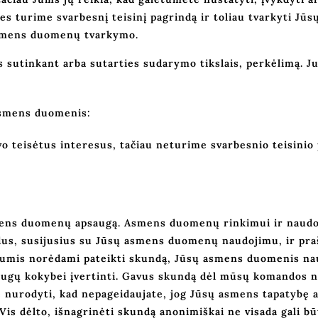
mes turime svarbesnį teisinį pagrindą ir toliau tvarkyti Jū
 asmens duomenų tvarkymo.
 sutinkant arba sutarties sudarymo tikslais, perkėlimą. Ju
asmens duomenis:
o teisėtus interesus, tačiau neturime svarbesnio teisinio 
mens duomenų apsaugą. Asmens duomenų rinkimui ir naudo
undus, susijusius su Jūsų asmens duomenų naudojimu, ir p
u mumis norėdami pateikti skundą, Jūsų asmens duomenis n
laugų kokybei įvertinti. Gavus skundą dėl mūsų komandos n
e nurodyti, kad nepageidaujate, jog Jūsų asmens tapatybę a
 Vis dėlto, išnagrinėti skundą anonimiškai ne visada gali b