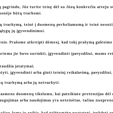
pagrindu, Jūs turite teisę dėl su Jūsų konkrečiu atveju su
monėje būtų tvarkomi.
enų tvarkymą, teisė į duomenų perkeliamumą ir teisė nesu
sąlygų jų įgyvendinimui.
nis. Prašome atkreipti dėmesį, kad tokį prašymą galėsime į
riems jie buvo surinkti, įgyvendinti (pavyzdžiui, mums re
audžia įstatymai;
ti, įgyvendinti arba ginti teisinį reikalavimą, pavyzdžiui,
ų tvarkymą arba jų netvarkyti:
sų asmens duomenų tikslumu, kai pateikiate pretenzijas dė
ojimas arba naudojimas yra neteisėtas, tačiau nusprendž
iau Jums jų reikia, kad galėtumėte nustatyti, įvykdyti arb