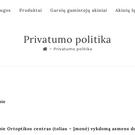
augos
Produktai
Garsių gamintojų akiniai
Akinių l
Privatumo politika
>
Privatumo politika
pie
pie
Ortoptikos centras
(toliau – Įmonė) vykdomą asmens 