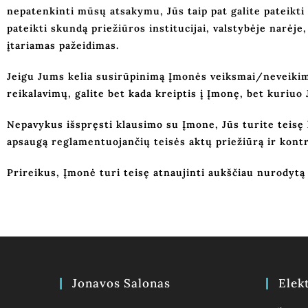
nepatenkinti mūsų atsakymu, Jūs taip pat galite pateikti 
pateikti skundą priežiūros institucijai, valstybėje narėje
įtariamas pažeidimas.
Jeigu Jums kelia susirūpinimą Įmonės veiksmai/neveikima
reikalavimų, galite bet kada kreiptis į Įmonę, bet kuriuo
Nepavykus išspręsti klausimo su Įmone, Jūs turite teisę 
apsaugą reglamentuojančių teisės aktų priežiūrą ir kontr
Prireikus, Įmonė turi teisę atnaujinti aukščiau nurodytą 
Jonavos Salonas
Elek