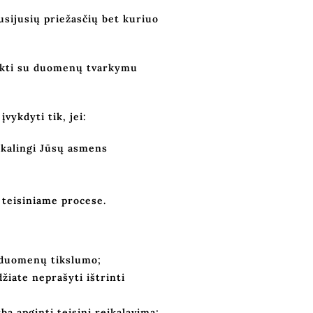
sijusių priežasčių bet kuriuo
tikti su duomenų tvarkymu
vykdyti tik, jei:
ikalingi Jūsų asmens
 teisiniame procese.
l duomenų tikslumo;
iate neprašyti ištrinti
a apginti teisinį reikalavimą;