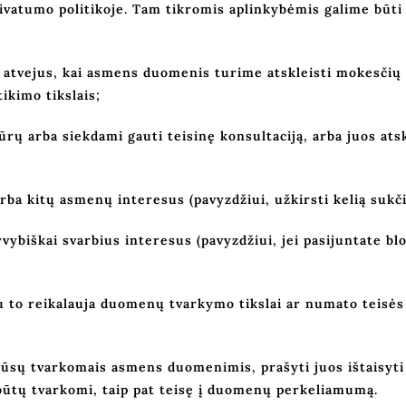
Privatumo politikoje. Tam tikromis aplinkybėmis galime būt
nt atvejus, kai asmens duomenis turime atskleisti mokesčių 
ikimo tikslais;
rų arba siekdami gauti teisinę konsultaciją, arba juos atsk
arba kitų asmenų interesus (pavyzdžiui, užkirsti kelią sukč
gyvybiškai svarbius interesus (pavyzdžiui, jei pasijuntate 
o reikalauja duomenų tvarkymo tikslai ar numato teisės a
 Jūsų tvarkomais asmens duomenimis, prašyti juos ištaisyti a
ūtų tvarkomi, taip pat teisę į duomenų perkeliamumą.