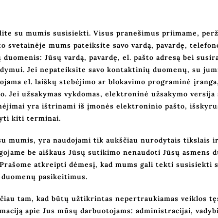
alite su mumis susisiekti. Visus pranešimus priimame, per
 svetainėje mums pateiksite savo vardą, pavardę, telefono
 duomenis: Jūsų vardą, pavardę, el. pašto adresą bei susir
dymui. Jei nepateiksite savo kontaktinių duomenų, su jum
ojama el. laiškų stebėjimo ar blokavimo programinė įranga, 
io. Jei užsakymas vykdomas, elektroninė užsakymo versija
jimai yra ištrinami iš įmonės elektroninio pašto, išskyru
ti kiti terminai.
 mumis, yra naudojami tik aukščiau nurodytais tikslais i
eigojame be aiškaus Jūsų sutikimo nenaudoti Jūsų asmens 
rašome atkreipti dėmesį, kad mums gali tekti susisiekti s
 duomenų pasikeitimus.
iau tam, kad būtų užtikrintas nepertraukiamas veiklos tę
rmaciją apie Jus mūsų darbuotojams: administracijai, vady