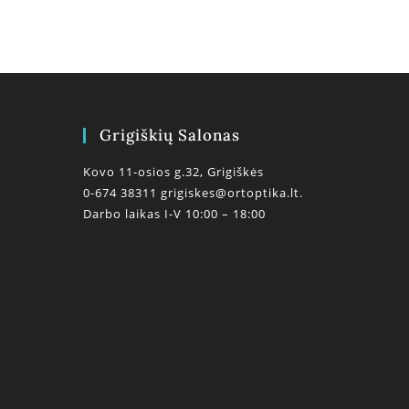
Grigiškių Salonas
Kovo 11-osios g.32, Grigiškės
0-674 38311
grigiskes@ortoptika.lt.
Darbo laikas I-V 10:00 – 18:00
0