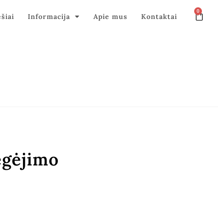
0
ęšiai
Informacija
Apie mus
Kontaktai
egėjimo