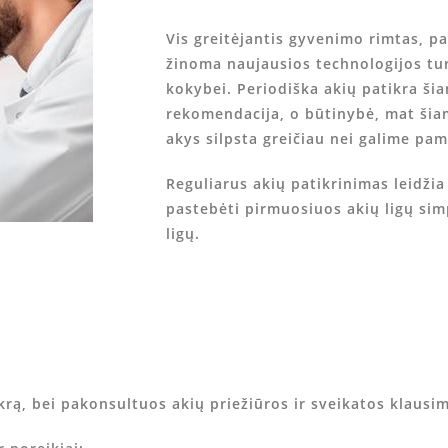
Vis greitėjantis gyvenimo rimtas, pa
žinoma naujausios technologijos tu
kokybei. Periodiška akių patikra šia
rekomendacija, o būtinybė, mat šia
akys silpsta greičiau nei galime pam
Reguliarus akių patikrinimas leidžia
pastebėti pirmuosiuos akių ligų simp
ligų.
rą, bei pakonsultuos akių priežiūros ir sveikatos klausim