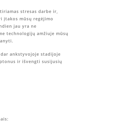
tiriamas stresas darbe ir,
ri įtakos mūsų regėjimo
ndien jau yra ne
me technologijų amžiuje mūsų
anyti.
 dar ankstyvojoje stadijoje
tonus ir išvengti susijusių
ais: