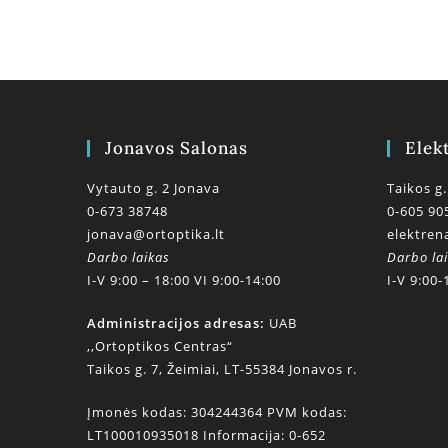
Jonavos Salonas
Elek
Vytauto g. 2 Jonava
Taikos g.
0-673 38748
0-605 90
jonava@ortoptika.lt
elektren
Darbo laikas
Darbo la
I-V 9:00 – 18:00 VI 9:00-14:00
I-V 9:00-
Administracijos adresas:
UAB
,,Ortoptikos Centras“
Taikos g. 7, Žeimiai, LT-55384 Jonavos r.
Įmonės kodas: 304244364 PVM kodas:
LT100010935018 Informacija: 0-652