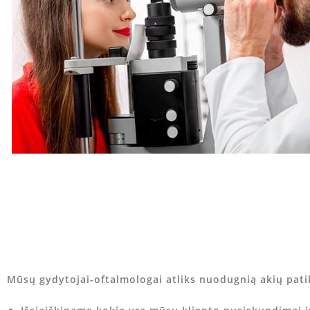
Mūsų gydytojai-oftalmologai atliks nuodugnią akių patik