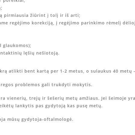
 poreikiai;
;
irmiausia žiūrint į tolį ir iš arti;
me regėjimo korekciją, į regėjimo parinkimo rėmelį dėl
l glaukomos);
taktinių lęšių nešiotoją.
 atlikti bent kartą per 1-2 metus, o sulaukus 40 metų – 
 regos problemos gali trukdyti mokytis.
yra vienerių, trejų ir šešerių metų amžiaus. Jei šeimoje yr
reikėtų lankytis pas gydytoją kas pusę metų.
oja mūsų gydytoja-oftalmologė.