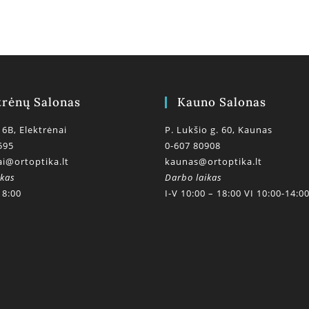
trėnų Salonas
Kauno Salonas
 6B, Elektrėnai
P. Lukšio g. 60, Kaunas
595
0-607 80908
ai@ortoptika.lt
kaunas@ortoptika.lt
ikas
Darbo laikas
18:00
I-V 10:00 – 18:00 VI 10:00-14:0