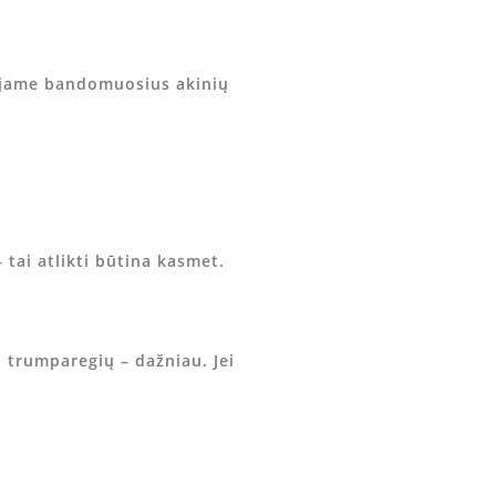
iojame bandomuosius akinių
tai atlikti būtina kasmet.
a trumparegių – dažniau. Jei