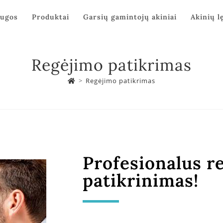
augos
Produktai
Garsių gamintojų akiniai
Akinių l
Regėjimo patikrimas
>
Regėjimo patikrimas
Profesionalus r
patikrinimas!