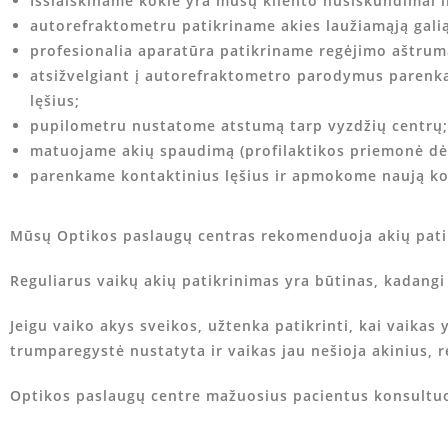
Išsiaiškiname kokie yra mūsų kliento nusiskundimai ir
autorefraktometru patikriname akies laužiamąją galią
profesionalia aparatūra patikriname regėjimo aštrumą p
atsižvelgiant į autorefraktometro parodymus parenka
lęšius;
pupilometru nustatome atstumą tarp vyzdžių centrų;
matuojame akių spaudimą (profilaktikos priemonė dė
parenkame kontaktinius lęšius ir apmokome naują kon
Mūsų Optikos paslaugų centras rekomenduoja akių patikrą
Reguliarus vaikų akių patikrinimas yra būtinas, kadangi
Jeigu vaiko akys sveikos, užtenka patikrinti, kai vaikas 
trumparegystė nustatyta ir vaikas jau nešioja akinius, 
Optikos paslaugų centre mažuosius pacientus konsultu