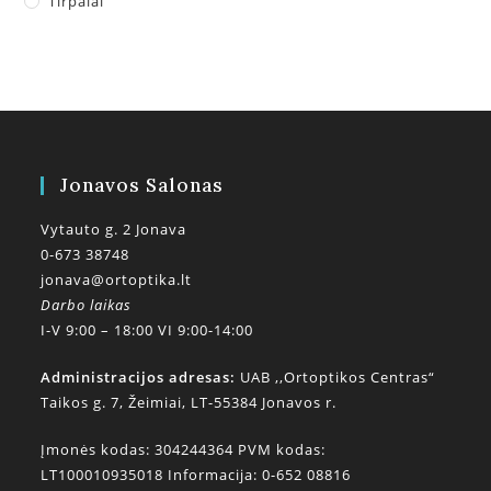
Tirpalai
Jonavos Salonas
Vytauto g. 2 Jonava
0-673 38748
jonava@ortoptika.lt
Darbo laikas
I-V 9:00 – 18:00 VI 9:00-14:00
Administracijos adresas:
UAB ,,Ortoptikos Centras“
Taikos g. 7, Žeimiai, LT-55384 Jonavos r.
Įmonės kodas: 304244364 PVM kodas:
LT100010935018 Informacija: 0-652 08816