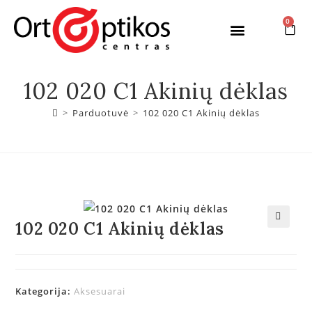
0
Garsių gamintojų akiniai
Akinių lęšiai
102 020 C1 Akinių dėklas
>
Parduotuvė
>
102 020 C1 Akinių dėklas
102 020 C1 Akinių dėklas
🔍
Kategorija:
Aksesuarai