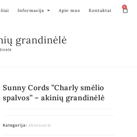
0
ęšiai
Informacija
Apie mus
Kontaktai
nių grandinėlė
dinėlė
Sunny Cords ”Charly smėlio
spalvos” – akinių grandinėlė
Kategorija:
Aksesuarai