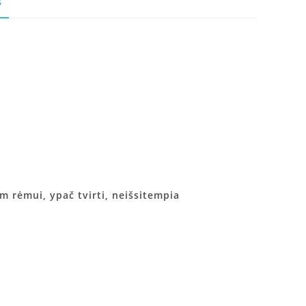
S
m rėmui, ypač tvirti, neišsitempia