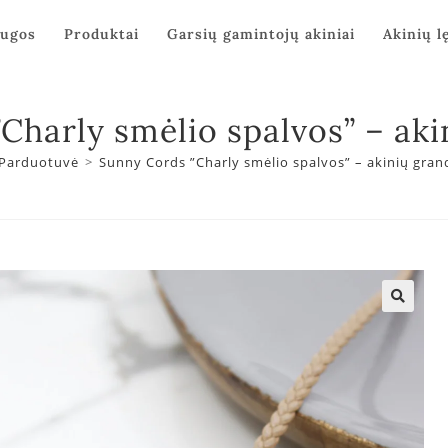
augos
Produktai
Garsių gamintojų akiniai
Akinių l
Charly smėlio spalvos” – aki
Parduotuvė
>
Sunny Cords ”Charly smėlio spalvos” – akinių gran