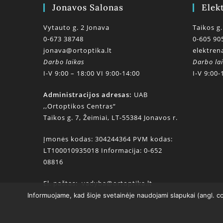
Jonavos Salonas
Elek
Vytauto g. 2 Jonava
Taikos g.
0-673 38748
0-605 90
jonava@ortoptika.lt
elektren
Darbo laikas
Darbo la
I-V 9:00 – 18:00 VI 9:00-14:00
I-V 9:00-
Administracijos adresas:
UAB
,,Ortoptikos Centras“
Taikos g. 7, Žeimiai, LT-55384 Jonavos r.
Įmonės kodas: 304244364 PVM kodas:
LT100010935018 Informacija: 0-652
08816
El. paštas:
vadyba@ortoptika.lt
Informuojame, kad šioje svetainėje naudojami slapukai (angl. c