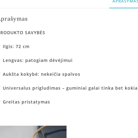
APRAŠYMA
Aprašymas
PRODUKTO SAVYBĖS
✓
Ilgis:
72 cm
✓
Lengvas:
patogiam dėvėjimui
✓
Aukšta kokybė:
nekeičia spalvos
✓
Universalus prigludimas
– guminiai galai tinka bet kokia
✓
Greitas pristatymas