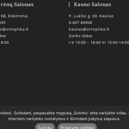
trėnų Salonas
Kauno Salonas
 6B, Elektrėnai
P. Lukšio g. 60, Kaunas
595
0-607 80908
ai@ortoptika.lt
kaunas@ortoptika.lt
ikas
Darbo laikas
18:00
I-V 10:00 – 18:00 VI 10:00-14:0
ookies). Sutikdami, paspauskite mygtuką „Sutinku“ arba naršykite toliau.
interneto naršyklės nustatymus ir ištrindami įrašytus slapukus.
Sutinku
Privatumo politika