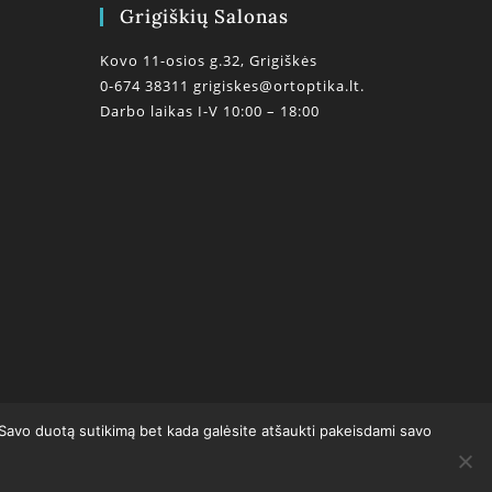
Grigiškių Salonas
Kovo 11-osios g.32, Grigiškės
0-674 38311
grigiskes@ortoptika.lt.
Darbo laikas I-V 10:00 – 18:00
0
 Savo duotą sutikimą bet kada galėsite atšaukti pakeisdami savo