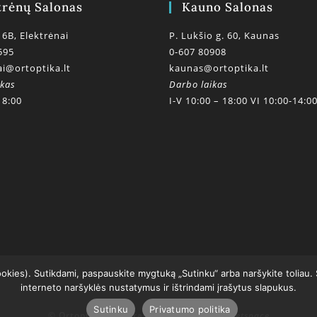
trėnų Salonas
Kauno Salonas
 6B, Elektrėnai
P. Lukšio g. 60, Kaunas
595
0-607 80908
ai@ortoptika.lt
kaunas@ortoptika.lt
ikas
Darbo laikas
18:00
I-V 10:00 – 18:00 VI 10:00-14:0
ookies). Sutikdami, paspauskite mygtuką „Sutinku“ arba naršykite toliau.
interneto naršyklės nustatymus ir ištrindami įrašytus slapukus.
Sutinku
Privatumo politika
© Ortoptikos centras 2020
powered by getspace