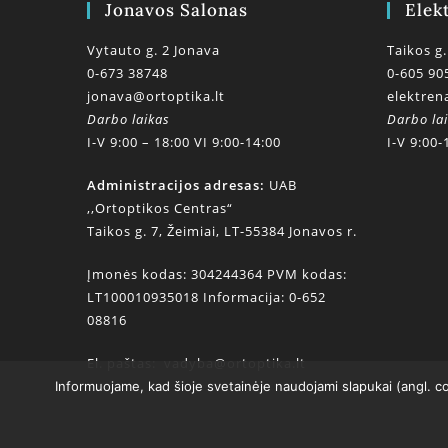
Jonavos Salonas
Elek
Vytauto g. 2 Jonava
Taikos g.
0-673 38748
0-605 90
jonava@ortoptika.lt
elektren
Darbo laikas
Darbo la
I-V 9:00 – 18:00 VI 9:00-14:00
I-V 9:00-
Administracijos adresas:
UAB
,,Ortoptikos Centras“
Taikos g. 7, Žeimiai, LT-55384 Jonavos r.
Įmonės kodas: 304244364 PVM kodas:
LT100010935018 Informacija: 0-652
08816
El. paštas:
vadyba@ortoptika.lt
Informuojame, kad šioje svetainėje naudojami slapukai (angl. c