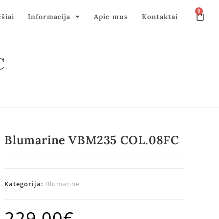
0
ęšiai
Informacija
Apie mus
Kontaktai
C
Blumarine VBM235 COL.08FC
Kategorija:
Blumarine
229,00
€