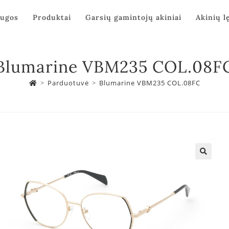
augos
Produktai
Garsių gamintojų akiniai
Akinių l
Blumarine VBM235 COL.08F
>
Parduotuvė
>
Blumarine VBM235 COL.08FC