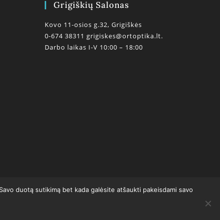
Grigiškių Salonas
Kovo 11-osios g.32, Grigiškės
0-674 38311
grigiskes@ortoptika.lt.
Darbo laikas I-V 10:00 – 18:00
0
 Savo duotą sutikimą bet kada galėsite atšaukti pakeisdami savo