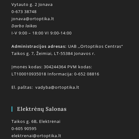
Vytauto g. 2 Jonava
0-673 38748
jonava@ortoptika.lt
Darbo laikas
I-V 9:00 – 18:00 VI 9:00-14:00
Administracijos adresas:
UAB ,,Ortoptikos Centras“
Taikos g. 7, Žeimiai, LT-55384 Jonavos r.
Įmonės kodas: 304244364 PVM kodas:
LT100010935018 Informacija: 0-652 08816
El. paštas:
vadyba@ortoptika.lt
Elektrėnų Salonas
Taikos g. 6B, Elektrėnai
0-605 90595
elektrenai@ortoptika.lt