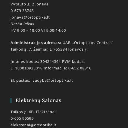
Vytauto g. 2 Jonava
0-673 38748
jonava@ortoptika.lt
Darbo laikas
I-V 9:00 – 18:00 VI 9:00-14:00
Administracijos adresas:
UAB ,,Ortoptikos Centras“
Taikos g. 7, Žeimiai, LT-55384 Jonavos r.
Įmonės kodas: 304244364 PVM kodas:
LT100010935018 Informacija: 0-652 08816
El. paštas:
vadyba@ortoptika.lt
Elektrėnų Salonas
Taikos g. 6B, Elektrėnai
0-605 90595
elektrenai@ortoptika.lt