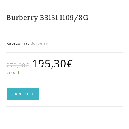
Burberry B3131 1109/8G
Kategorija:
Burberry
195,30
€
279,00
€
Liko 1
Į KREPŠELĮ