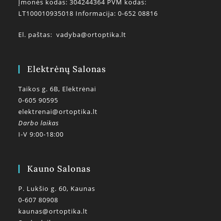
Įmonės kodas: 304244364 PVM kodas:
LT100010935018 Informacija: 0-652 08816
El. paštas:
vadyba@ortoptika.lt
Elektrėnų Salonas
Taikos g. 6B, Elektrėnai
0-605 90595
elektrenai@ortoptika.lt
Darbo laikas
I-V 9:00-18:00
Kauno Salonas
P. Lukšio g. 60, Kaunas
0-607 80908
kaunas@ortoptika.lt