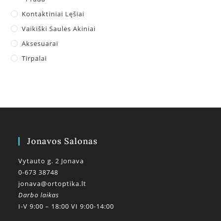
Kontaktiniai Lęšiai
Vaikiški Saulės Akiniai
Aksesuarai
Tirpalai
Jonavos Salonas
Vytauto g. 2 Jonava
0-673 38748
jonava@ortoptika.lt
Darbo laikas
I-V 9:00 – 18:00 VI 9:00-14:00