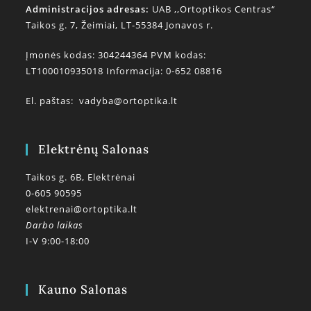
Administracijos adresas:
UAB ,,Ortoptikos Centras“
Taikos g. 7, Žeimiai, LT-55384 Jonavos r.
Įmonės kodas: 304244364 PVM kodas:
LT100010935018 Informacija: 0-652 08816
El. paštas:
vadyba@ortoptika.lt
Elektrėnų Salonas
Taikos g. 6B, Elektrėnai
0-605 90595
elektrenai@ortoptika.lt
Darbo laikas
I-V 9:00-18:00
Kauno Salonas