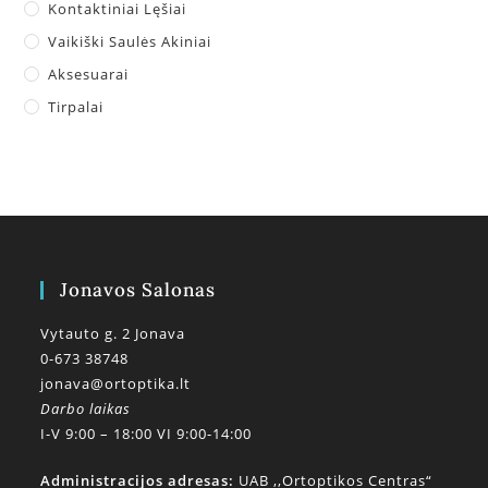
Kontaktiniai Lęšiai
Vaikiški Saulės Akiniai
Aksesuarai
Tirpalai
Jonavos Salonas
Vytauto g. 2 Jonava
0-673 38748
jonava@ortoptika.lt
Darbo laikas
I-V 9:00 – 18:00 VI 9:00-14:00
Administracijos adresas:
UAB ,,Ortoptikos Centras“