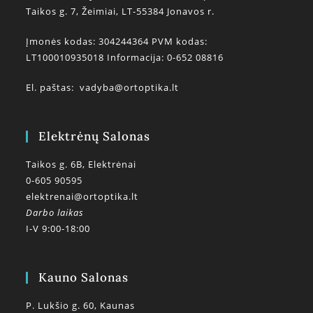
Taikos g. 7, Žeimiai, LT-55384 Jonavos r.
Įmonės kodas: 304244364 PVM kodas:
LT100010935018 Informacija: 0-652 08816
El. paštas:
vadyba@ortoptika.lt
Elektrėnų Salonas
Taikos g. 6B, Elektrėnai
0-605 90595
elektrenai@ortoptika.lt
Darbo laikas
I-V 9:00-18:00
Kauno Salonas
P. Lukšio g. 60, Kaunas