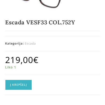
Escada VESF33 COL.752Y
Kategorija:
Escada
219,00
€
Liko 1
Į KREPŠELĮ