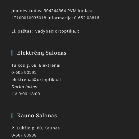
Įmonės kodas: 304244364 PVM kodas:
LT100010935018 Informacija: 0-652 08816
El. paštas:
vadyba@ortoptika.lt
Elektrėnų Salonas
Taikos g. 6B, Elektrėnai
0-605 90595
elektrenai@ortoptika.lt
Darbo laikas
I-V 9:00-18:00
Kauno Salonas
P. Lukšio g. 60, Kaunas
0-607 80908