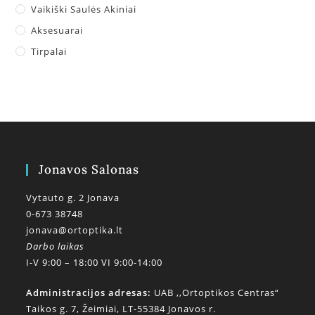
Vaikiški Saulės Akiniai
Aksesuarai
Tirpalai
Jonavos Salonas
Vytauto g. 2 Jonava
0-673 38748
jonava@ortoptika.lt
Darbo laikas
I-V 9:00 – 18:00 VI 9:00-14:00
Administracijos adresas:
UAB ,,Ortoptikos Centras“
Taikos g. 7, Žeimiai, LT-55384 Jonavos r.