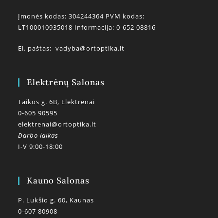
Įmonės kodas: 304244364 PVM kodas:
LT100010935018 Informacija: 0-652 08816
El. paštas:
vadyba@ortoptika.lt
Elektrėnų Salonas
Taikos g. 6B, Elektrėnai
0-605 90595
elektrenai@ortoptika.lt
Darbo laikas
I-V 9:00-18:00
Kauno Salonas
P. Lukšio g. 60, Kaunas
0-607 80908