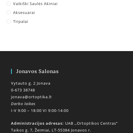
Vaikiški Saulės Akiniai
Aksesuarai
Tirpalai
Jonavos Salonas
Vytauto g. 2 Jonava
0-673 38748
jonava@ortoptika.lt
Darbo laikas
I-V 9:00 – 18:00 VI 9:00-14:00
Administracijos adresas:
UAB ,,Ortoptikos Centras“
Taikos g. 7, Žeimiai, LT-55384 Jonavos r.