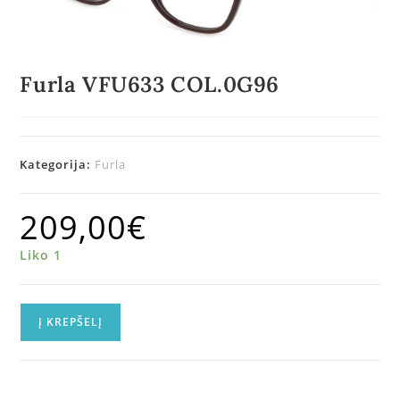
Furla VFU633 COL.0G96
Kategorija:
Furla
209,00
€
Liko 1
Į KREPŠELĮ