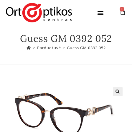
0
Garsių gamintojų akiniai
Akinių lęšiai
Guess GM 0392 052
>
Parduotuvė
>
Guess GM 0392 052
🔍