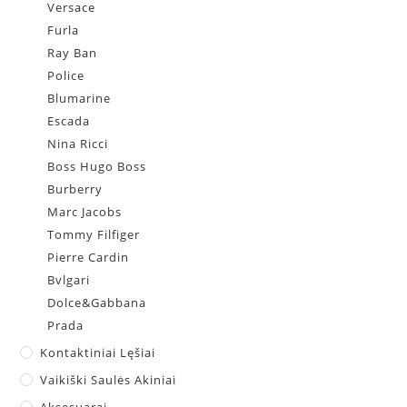
Versace
Furla
Ray Ban
Police
Blumarine
Escada
Nina Ricci
Boss Hugo Boss
Burberry
Marc Jacobs
Tommy Filfiger
Pierre Cardin
Bvlgari
Dolce&Gabbana
Prada
Kontaktiniai Lęšiai
Vaikiški Saulės Akiniai
Aksesuarai