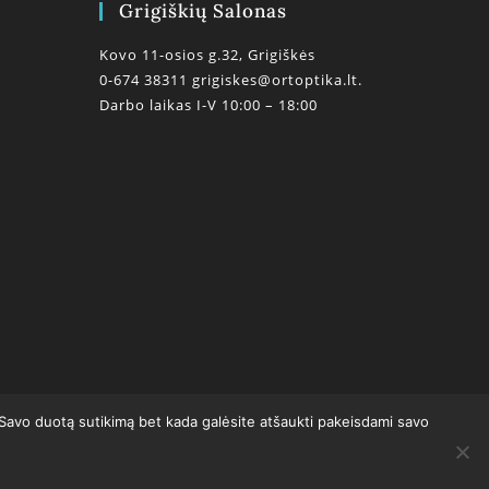
Grigiškių Salonas
Kovo 11-osios g.32, Grigiškės
0-674 38311
grigiskes@ortoptika.lt.
Darbo laikas I-V 10:00 – 18:00
0
 Savo duotą sutikimą bet kada galėsite atšaukti pakeisdami savo