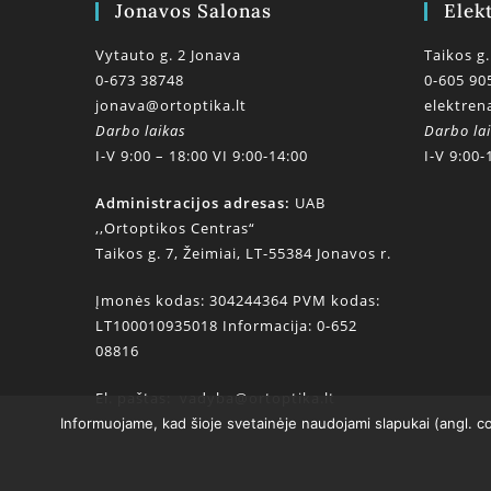
Jonavos Salonas
Elek
Vytauto g. 2 Jonava
Taikos g.
0-673 38748
0-605 90
jonava@ortoptika.lt
elektren
Darbo laikas
Darbo la
I-V 9:00 – 18:00 VI 9:00-14:00
I-V 9:00-
Administracijos adresas:
UAB
,,Ortoptikos Centras“
Taikos g. 7, Žeimiai, LT-55384 Jonavos r.
Įmonės kodas: 304244364 PVM kodas:
LT100010935018 Informacija: 0-652
08816
El. paštas:
vadyba@ortoptika.lt
Informuojame, kad šioje svetainėje naudojami slapukai (angl. c