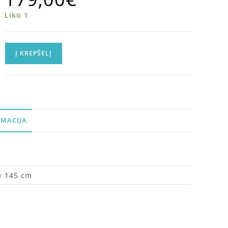
Liko 1
Į KREPŠELĮ
MACIJA
× 145 cm