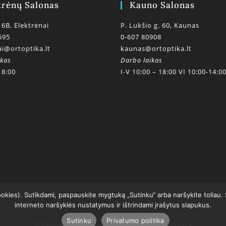
trėnų Salonas
Kauno Salonas
 6B, Elektrėnai
P. Lukšio g. 60, Kaunas
595
0-607 80908
ai@ortoptika.lt
kaunas@ortoptika.lt
ikas
Darbo laikas
18:00
I-V 10:00 – 18:00 VI 10:00-14:0
ookies). Sutikdami, paspauskite mygtuką „Sutinku“ arba naršykite toliau.
interneto naršyklės nustatymus ir ištrindami įrašytus slapukus.
Sutinku
Privatumo politika
© Ortoptikos centras 2020
powered by getspace