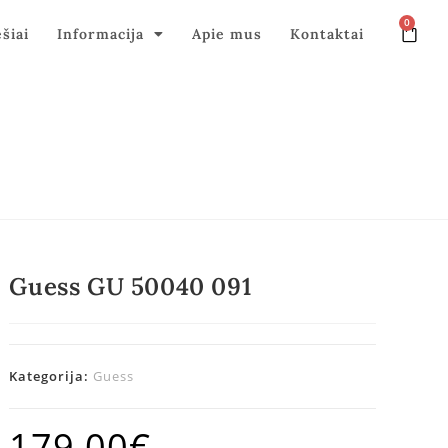
0
ęšiai
Informacija
Apie mus
Kontaktai
Guess GU 50040 091
Kategorija:
Guess
179,00
€