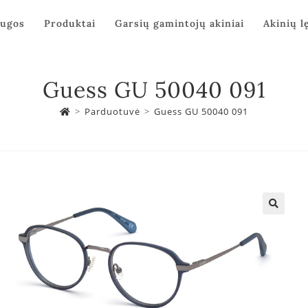
augos
Produktai
Garsių gamintojų akiniai
Akinių l
Guess GU 50040 091
>
Parduotuvė
>
Guess GU 50040 091