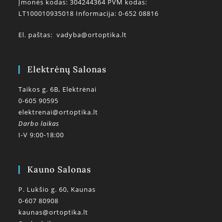
Įmonės kodas: 304244364 PVM kodas:
LT100010935018 Informacija: 0-652 08816
El. paštas:
vadyba@ortoptika.lt
Elektrėnų Salonas
Taikos g. 6B, Elektrėnai
0-605 90595
elektrenai@ortoptika.lt
Darbo laikas
I-V 9:00-18:00
Kauno Salonas
P. Lukšio g. 60, Kaunas
0-607 80908
kaunas@ortoptika.lt