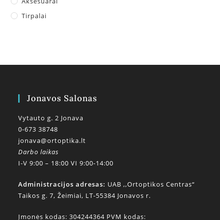
Aksesuarai
Tirpalai
Jonavos Salonas
Vytauto g. 2 Jonava
0-673 38748
jonava@ortoptika.lt
Darbo laikas
I-V 9:00 – 18:00 VI 9:00-14:00
Administracijos adresas:
UAB ,,Ortoptikos Centras“
Taikos g. 7, Žeimiai, LT-55384 Jonavos r.
Įmonės kodas: 304244364 PVM kodas: