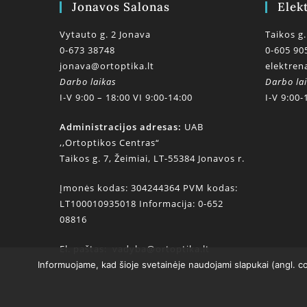
Jonavos Salonas
Elek
Vytauto g. 2 Jonava
Taikos g.
0-673 38748
0-605 90
jonava@ortoptika.lt
elektren
Darbo laikas
Darbo la
I-V 9:00 – 18:00 VI 9:00-14:00
I-V 9:00-
Administracijos adresas:
UAB
,,Ortoptikos Centras“
Taikos g. 7, Žeimiai, LT-55384 Jonavos r.
Įmonės kodas: 304244364 PVM kodas:
LT100010935018 Informacija: 0-652
08816
El. paštas:
vadyba@ortoptika.lt
Informuojame, kad šioje svetainėje naudojami slapukai (angl. c