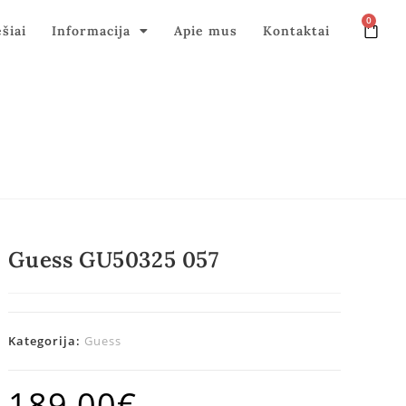
0
ęšiai
Informacija
Apie mus
Kontaktai
Guess GU50325 057
Kategorija:
Guess
189,00
€