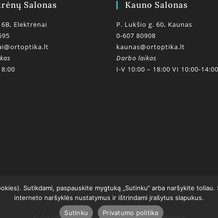
trėnų Salonas
Kauno Salonas
 6B, Elektrėnai
P. Lukšio g. 60, Kaunas
595
0-607 80908
ai@ortoptika.lt
kaunas@ortoptika.lt
ikas
Darbo laikas
18:00
I-V 10:00 – 18:00 VI 10:00-14:0
ookies). Sutikdami, paspauskite mygtuką „Sutinku“ arba naršykite toliau.
interneto naršyklės nustatymus ir ištrindami įrašytus slapukus.
Sutinku
Privatumo politika
© Ortoptikos centras 2020
powered by getspace