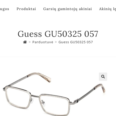
augos
Produktai
Garsių gamintojų akiniai
Akinių l
Guess GU50325 057
>
Parduotuvė
>
Guess GU50325 057