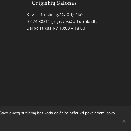
Grigiškių Salonas
Kovo 11-osios g.32, Grigiškės
0-674 38311
grigiskes@ortoptika.lt.
Darbo laikas I-V 10:00 – 18:00
0
 Savo duotą sutikimą bet kada galėsite atšaukti pakeisdami savo