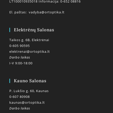
LT100010935018 Informacija: 0-652 08816
El. paštas:
vadyba@ortoptika.lt
Elektrėnų Salonas
Taikos g. 6B, Elektrėnai
0-605 90595
elektrenai@ortoptika.lt
Darbo laikas
I-V 9:00-18:00
Kauno Salonas
P. Lukšio g. 60, Kaunas
0-607 80908
kaunas@ortoptika.lt
Darbo laikas