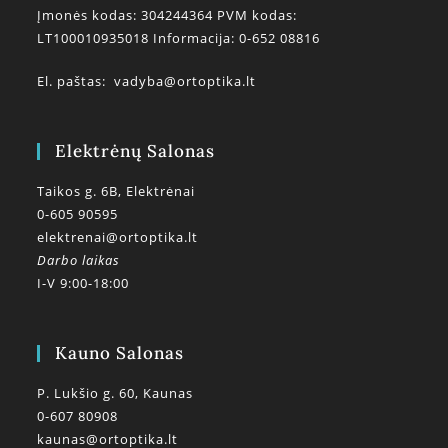
Įmonės kodas: 304244364 PVM kodas:
LT100010935018 Informacija: 0-652 08816
El. paštas:
vadyba@ortoptika.lt
Elektrėnų Salonas
Taikos g. 6B, Elektrėnai
0-605 90595
elektrenai@ortoptika.lt
Darbo laikas
I-V 9:00-18:00
Kauno Salonas
P. Lukšio g. 60, Kaunas
0-607 80908
kaunas@ortoptika.lt