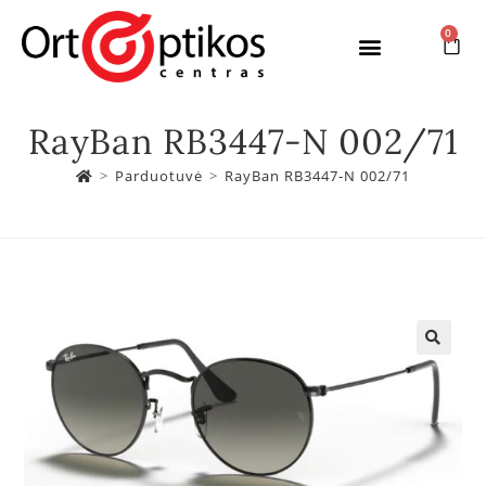
0
RayBan RB3447-N 002/71
>
Parduotuvė
>
RayBan RB3447-N 002/71