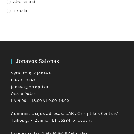
Aksesuarai
Tirpalai
Jonavos Salonas
Vytauto g. 2 Jonava
0-673 38748
jonava@ortoptika.lt
Darbo laikas
I-V 9:00 – 18:00 VI 9:00-14:00
Administracijos adresas:
UAB ,,Ortoptikos Centras“
Taikos g. 7, Žeimiai, LT-55384 Jonavos r.
Įmonės kodas: 304244364 PVM kodas: