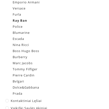
Emporio Armani
Versace
Furla
Ray Ban
Police
Blumarine
Escada
Nina Ricci
Boss Hugo Boss
Burberry
Marc Jacobs
Tommy Filfiger
Pierre Cardin
Bvlgari
Dolce&Gabbana
Prada
Kontaktiniai Lęšiai
Vaikiški Saulės Akiniai