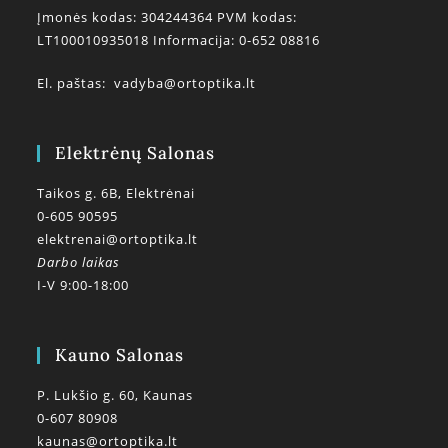
Įmonės kodas: 304244364 PVM kodas:
LT100010935018 Informacija: 0-652 08816
El. paštas:
vadyba@ortoptika.lt
Elektrėnų Salonas
Taikos g. 6B, Elektrėnai
0-605 90595
elektrenai@ortoptika.lt
Darbo laikas
I-V 9:00-18:00
Kauno Salonas
P. Lukšio g. 60, Kaunas
0-607 80908
kaunas@ortoptika.lt