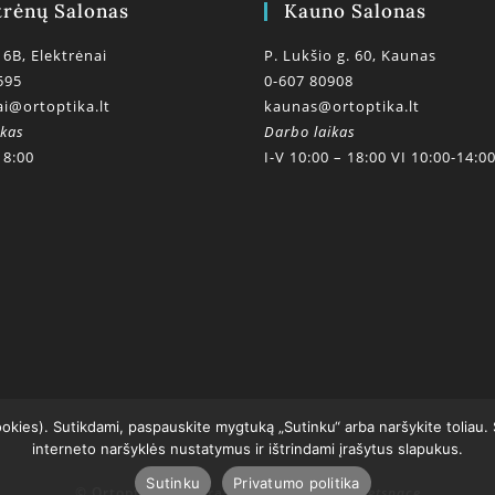
trėnų Salonas
Kauno Salonas
 6B, Elektrėnai
P. Lukšio g. 60, Kaunas
595
0-607 80908
ai@ortoptika.lt
kaunas@ortoptika.lt
ikas
Darbo laikas
18:00
I-V 10:00 – 18:00 VI 10:00-14:0
ookies). Sutikdami, paspauskite mygtuką „Sutinku“ arba naršykite toliau.
interneto naršyklės nustatymus ir ištrindami įrašytus slapukus.
Sutinku
Privatumo politika
© Ortoptikos centras 2020
powered by getspace