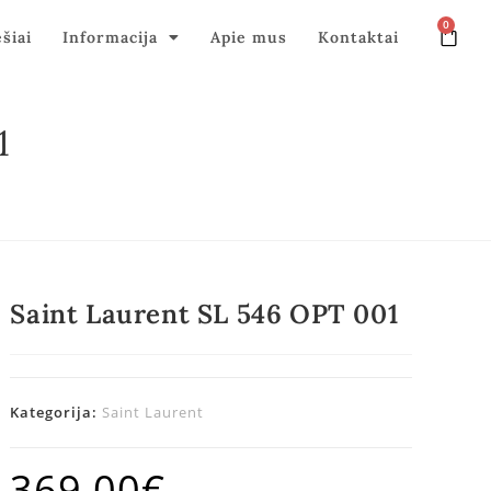
0
ęšiai
Informacija
Apie mus
Kontaktai
1
Saint Laurent SL 546 OPT 001
Kategorija:
Saint Laurent
369,00
€