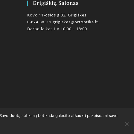
Grigiškių Salonas
Kovo 11-osios g.32, Grigiškės
0-674 38311
grigiskes@ortoptika.lt.
Darbo laikas I-V 10:00 – 18:00
0
 Savo duotą sutikimą bet kada galėsite atšaukti pakeisdami savo