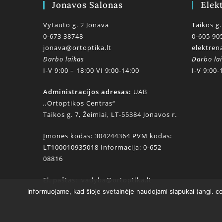
Jonavos Salonas
Elek
Vytauto g. 2 Jonava
Taikos g.
0-673 38748
0-605 90
jonava@ortoptika.lt
elektren
Darbo laikas
Darbo la
I-V 9:00 – 18:00 VI 9:00-14:00
I-V 9:00-
Administracijos adresas:
UAB
,,Ortoptikos Centras“
Taikos g. 7, Žeimiai, LT-55384 Jonavos r.
Įmonės kodas: 304244364 PVM kodas:
LT100010935018 Informacija: 0-652
08816
El. paštas:
vadyba@ortoptika.lt
Informuojame, kad šioje svetainėje naudojami slapukai (angl. c