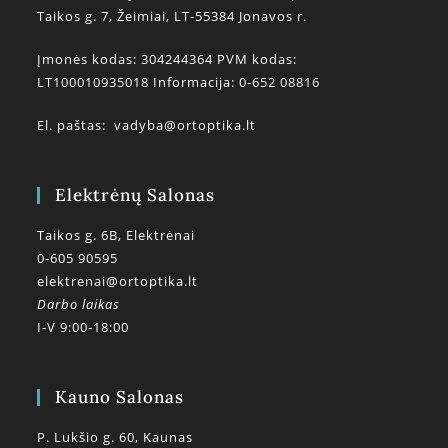
Taikos g. 7, Žeimiai, LT-55384 Jonavos r.
Įmonės kodas: 304244364 PVM kodas:
LT100010935018 Informacija: 0-652 08816
El. paštas:
vadyba@ortoptika.lt
Elektrėnų Salonas
Taikos g. 6B, Elektrėnai
0-605 90595
elektrenai@ortoptika.lt
Darbo laikas
I-V 9:00-18:00
Kauno Salonas
P. Lukšio g. 60, Kaunas