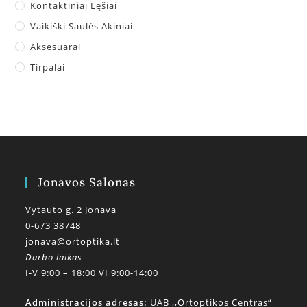
Kontaktiniai Lęšiai
Vaikiški Saulės Akiniai
Aksesuarai
Tirpalai
Jonavos Salonas
Vytauto g. 2 Jonava
0-673 38748
jonava@ortoptika.lt
Darbo laikas
I-V 9:00 – 18:00 VI 9:00-14:00
Administracijos adresas:
UAB ,,Ortoptikos Centras“