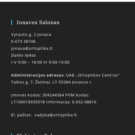
Jonavos Salonas
Vytauto g. 2 Jonava
0-673 38748
jonava@ortoptika.lt
Darbo laikas
I-V 9:00 – 18:00 VI 9:00-14:00
Administracijos adresas:
UAB ,,Ortoptikos Centras“
Taikos g. 7, Žeimiai, LT-55384 Jonavos r.
Įmonės kodas: 304244364 PVM kodas:
LT100010935018 Informacija: 0-652 08816
El. paštas:
vadyba@ortoptika.lt