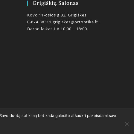
Grigiškių Salonas
Kovo 11-osios g.32, Grigiškės
0-674 38311
grigiskes@ortoptika.lt.
Darbo laikas I-V 10:00 – 18:00
0
 Savo duotą sutikimą bet kada galėsite atšaukti pakeisdami savo