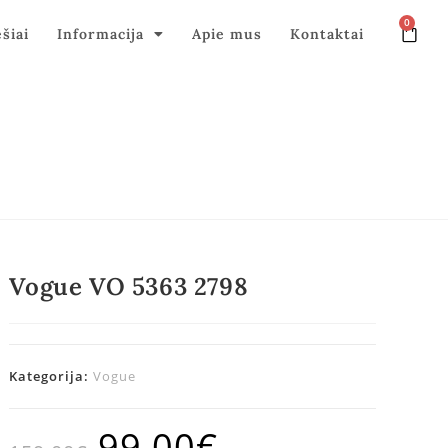
0
ęšiai
Informacija
Apie mus
Kontaktai
Vogue VO 5363 2798
Kategorija:
Vogue
99,00
€