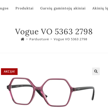
augos
Produktai
Garsių gamintojų akiniai
Akinių l
Vogue VO 5363 2798
>
Parduotuvė
>
Vogue VO 5363 2798
AKCIJA!