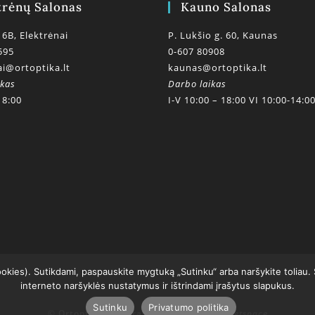
trėnų Salonas
Kauno Salonas
 6B, Elektrėnai
P. Lukšio g. 60, Kaunas
595
0-607 80908
ai@ortoptika.lt
kaunas@ortoptika.lt
ikas
Darbo laikas
18:00
I-V 10:00 – 18:00 VI 10:00-14:0
ookies). Sutikdami, paspauskite mygtuką „Sutinku“ arba naršykite toliau.
interneto naršyklės nustatymus ir ištrindami įrašytus slapukus.
Sutinku
Privatumo politika
© Ortoptikos centras 2020
powered by getspace