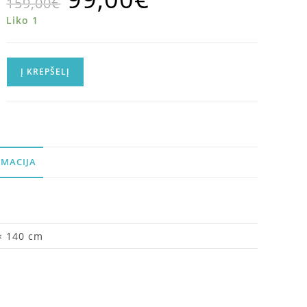
159,00
€
Liko 1
Į KREPŠELĮ
MACIJA
× 140 cm