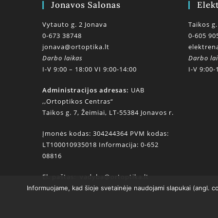
Jonavos Salonas
Elek
Vytauto g. 2 Jonava
Taikos g.
0-673 38748
0-605 90
jonava@ortoptika.lt
elektren
Darbo laikas
Darbo la
I-V 9:00 – 18:00 VI 9:00-14:00
I-V 9:00-
Administracijos adresas:
UAB
,,Ortoptikos Centras“
Taikos g. 7, Žeimiai, LT-55384 Jonavos r.
Įmonės kodas: 304244364 PVM kodas:
LT100010935018 Informacija: 0-652
08816
El. paštas:
vadyba@ortoptika.lt
Informuojame, kad šioje svetainėje naudojami slapukai (angl. c