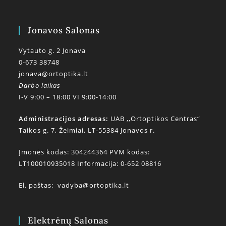
Jonavos Salonas
Vytauto g. 2 Jonava
0-673 38748
jonava@ortoptika.lt
Darbo laikas
I-V 9:00 – 18:00 VI 9:00-14:00
Administracijos adresas:
UAB ,,Ortoptikos Centras“
Taikos g. 7, Žeimiai, LT-55384 Jonavos r.
Įmonės kodas: 304244364 PVM kodas:
LT100010935018 Informacija: 0-652 08816
El. paštas:
vadyba@ortoptika.lt
Elektrėnų Salonas