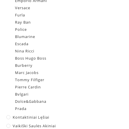
Emporio Armani
Versace
Furla
Ray Ban
Police
Blumarine
Escada
Nina Ricci
Boss Hugo Boss
Burberry
Marc Jacobs
Tommy Filfiger
Pierre Cardin
Bvlgari
Dolce&Gabbana
Prada
Kontaktiniai Lęšiai
Vaikiški Saulės Akiniai