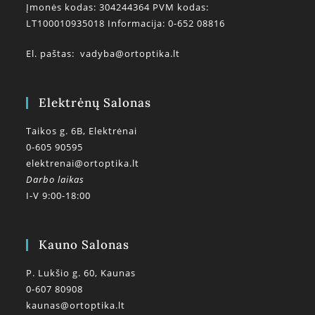
Įmonės kodas: 304244364 PVM kodas:
LT100010935018 Informacija: 0-652 08816
El. paštas:
vadyba@ortoptika.lt
Elektrėnų Salonas
Taikos g. 6B, Elektrėnai
0-605 90595
elektrenai@ortoptika.lt
Darbo laikas
I-V 9:00-18:00
Kauno Salonas
P. Lukšio g. 60, Kaunas
0-607 80908
kaunas@ortoptika.lt