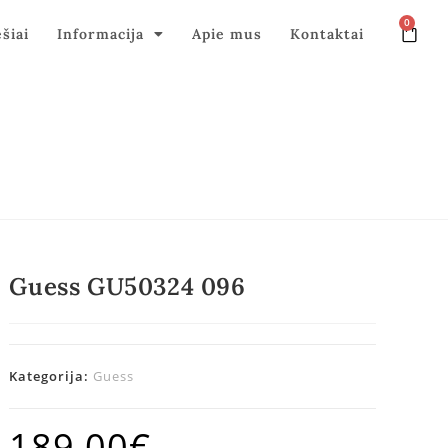
0
ęšiai
Informacija
Apie mus
Kontaktai
Guess GU50324 096
Kategorija:
Guess
189,00
€