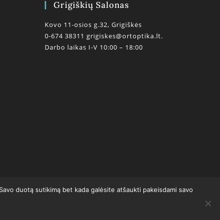
Grigiškių Salonas
Kovo 11-osios g.32, Grigiškės
0-674 38311
grigiskes@ortoptika.lt.
Darbo laikas I-V 10:00 – 18:00
0
 Savo duotą sutikimą bet kada galėsite atšaukti pakeisdami savo