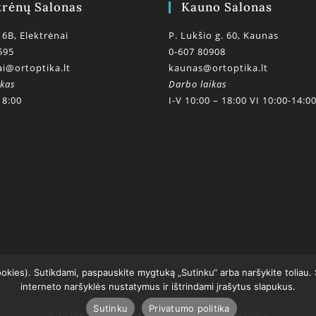
trėnų Salonas
Kauno Salonas
 6B, Elektrėnai
P. Lukšio g. 60, Kaunas
595
0-607 80908
ai@ortoptika.lt
kaunas@ortoptika.lt
ikas
Darbo laikas
18:00
I-V 10:00 – 18:00 VI 10:00-14:0
ookies). Sutikdami, paspauskite mygtuką „Sutinku“ arba naršykite toliau.
interneto naršyklės nustatymus ir ištrindami įrašytus slapukus.
Sutinku
Privatumo politika
© Ortoptikos centras 2020
powered by getspace