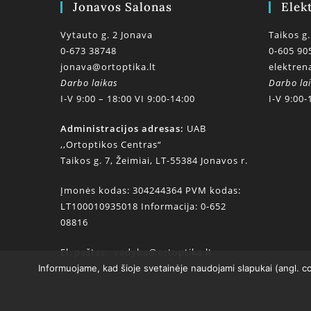
Jonavos Salonas
Elek
Vytauto g. 2 Jonava
Taikos g.
0-673 38748
0-605 90
jonava@ortoptika.lt
elektren
Darbo laikas
Darbo la
I-V 9:00 – 18:00 VI 9:00-14:00
I-V 9:00-
Administracijos adresas:
UAB
,,Ortoptikos Centras“
Taikos g. 7, Žeimiai, LT-55384 Jonavos r.
Įmonės kodas: 304244364 PVM kodas:
LT100010935018 Informacija: 0-652
08816
El. paštas:
vadyba@ortoptika.lt
Informuojame, kad šioje svetainėje naudojami slapukai (angl. c