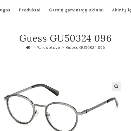
augos
Produktai
Garsių gamintojų akiniai
Akinių l
Guess GU50324 096
>
Parduotuvė
>
Guess GU50324 096