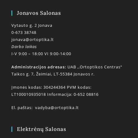
Jonavos Salonas
Vytauto g. 2 Jonava
0-673 38748
jonava@ortoptika.lt
Darbo laikas
I-V 9:00 – 18:00 VI 9:00-14:00
Administracijos adresas:
UAB ,,Ortoptikos Centras“
Taikos g. 7, Žeimiai, LT-55384 Jonavos r.
Įmonės kodas: 304244364 PVM kodas:
LT100010935018 Informacija: 0-652 08816
El. paštas:
vadyba@ortoptika.lt
Elektrėnų Salonas