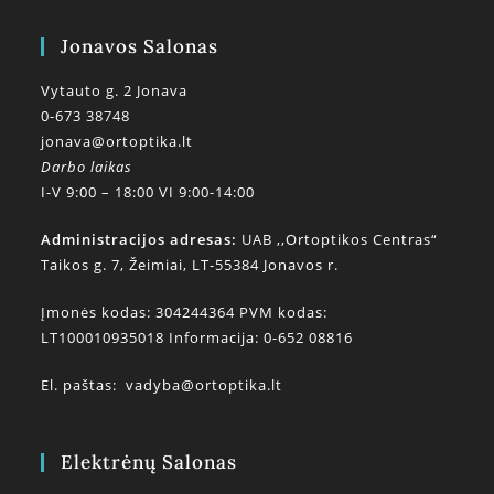
Jonavos Salonas
Vytauto g. 2 Jonava
0-673 38748
jonava@ortoptika.lt
Darbo laikas
I-V 9:00 – 18:00 VI 9:00-14:00
Administracijos adresas:
UAB ,,Ortoptikos Centras“
Taikos g. 7, Žeimiai, LT-55384 Jonavos r.
Įmonės kodas: 304244364 PVM kodas:
LT100010935018 Informacija: 0-652 08816
El. paštas:
vadyba@ortoptika.lt
Elektrėnų Salonas