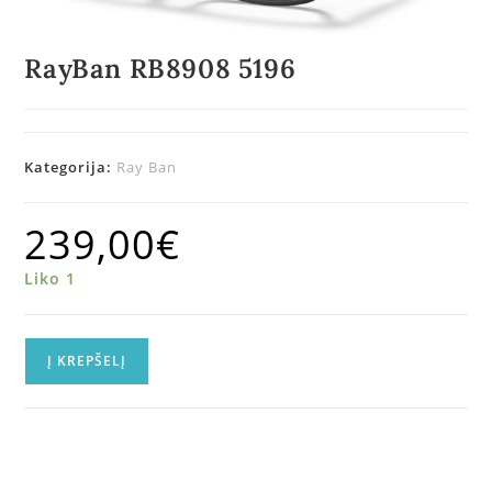
RayBan RB8908 5196
Kategorija:
Ray Ban
239,00
€
Liko 1
Į KREPŠELĮ