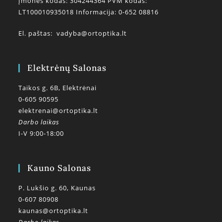
Įmonės kodas: 304244364 PVM kodas:
LT100010935018 Informacija: 0-652 08816
El. paštas:
vadyba@ortoptika.lt
Elektrėnų Salonas
Taikos g. 6B, Elektrėnai
0-605 90595
elektrenai@ortoptika.lt
Darbo laikas
I-V 9:00-18:00
Kauno Salonas
P. Lukšio g. 60, Kaunas
0-607 80908
kaunas@ortoptika.lt
Darbo laikas