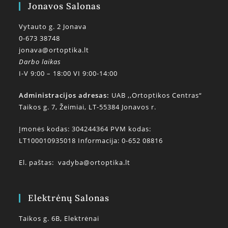
Jonavos Salonas
Vytauto g. 2 Jonava
0-673 38748
jonava@ortoptika.lt
Darbo laikas
I-V 9:00 – 18:00 VI 9:00-14:00
Administracijos adresas:
UAB ,,Ortoptikos Centras“
Taikos g. 7, Žeimiai, LT-55384 Jonavos r.
Įmonės kodas: 304244364 PVM kodas:
LT100010935018 Informacija: 0-652 08816
El. paštas:
vadyba@ortoptika.lt
Elektrėnų Salonas
Taikos g. 6B, Elektrėnai