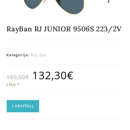
RayBan RJ JUNIOR 9506S 223/2V
Kategorija:
Ray Ban
132,30
€
189,00
€
Liko 1
Į KREPŠELĮ