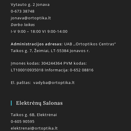
Vytauto g. 2 Jonava
0-673 38748
jonava@ortoptika.lt
Darbo laikas
I-V 9:00 – 18:00 VI 9:00-14:00
Administracijos adresas:
UAB ,,Ortoptikos Centras“
Taikos g. 7, Žeimiai, LT-55384 Jonavos r.
Įmonės kodas: 304244364 PVM kodas:
LT100010935018 Informacija: 0-652 08816
El. paštas:
vadyba@ortoptika.lt
Elektrėnų Salonas
Taikos g. 6B, Elektrėnai
0-605 90595
elektrenai@ortoptika.lt