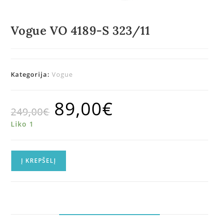
Vogue VO 4189-S 323/11
Kategorija:
Vogue
89,00
€
249,00
€
Liko 1
Į KREPŠELĮ