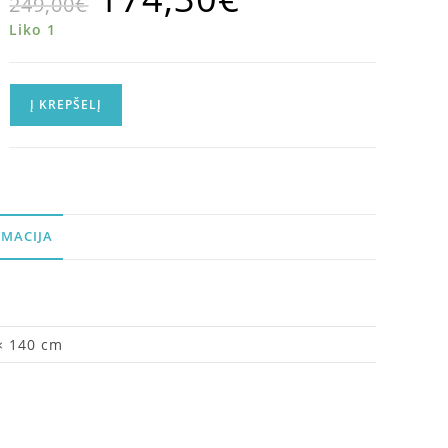
249,00
€
Liko 1
Į KREPŠELĮ
MACIJA
× 140 cm