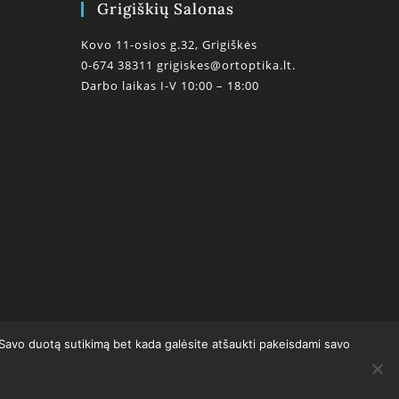
Grigiškių Salonas
Kovo 11-osios g.32, Grigiškės
0-674 38311
grigiskes@ortoptika.lt.
Darbo laikas I-V 10:00 – 18:00
0
 Savo duotą sutikimą bet kada galėsite atšaukti pakeisdami savo