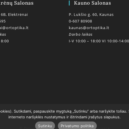
trėnų Salonas
Kauno Salonas
 6B, Elektrėnai
P. Lukšio g. 60, Kaunas
595
0-607 80908
ai@ortoptika.lt
kaunas@ortoptika.lt
ikas
Darbo laikas
18:00
I-V 10:00 – 18:00 VI 10:00-14:0
ookies). Sutikdami, paspauskite mygtuką „Sutinku“ arba naršykite toliau.
interneto naršyklės nustatymus ir ištrindami įrašytus slapukus.
Sutinku
Privatumo politika
© Ortoptikos centras 2020
powered by getspace