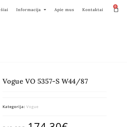
0
ęšiai
Informacija
Apie mus
Kontaktai
Vogue VO 5357-S W44/87
Kategorija:
Vogue
174,30
€