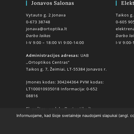
Jonavos Salonas
Elek
Vytauto g. 2 Jonava
Taikos g.
0-673 38748
0-605 90
jonava@ortoptika.lt
elektren
Darbo laikas
Darbo la
I-V 9:00 – 18:00 VI 9:00-14:00
I-V 9:00-
Administracijos adresas:
UAB
,,Ortoptikos Centras“
Taikos g. 7, Žeimiai, LT-55384 Jonavos r.
Įmonės kodas: 304244364 PVM kodas:
LT100010935018 Informacija: 0-652
08816
El. paštas:
vadyba@ortoptika.lt
Informuojame, kad šioje svetainėje naudojami slapukai (angl. c