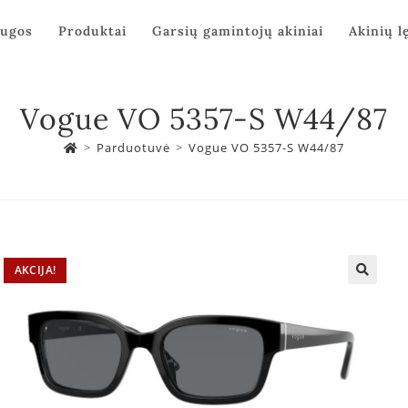
augos
Produktai
Garsių gamintojų akiniai
Akinių l
Vogue VO 5357-S W44/87
>
Parduotuvė
>
Vogue VO 5357-S W44/87
AKCIJA!