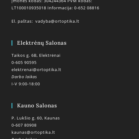
Įmonės kodas: 304244364 PVM kodas:
LT100010935018 Informacija: 0-652 08816
El. paštas:
vadyba@ortoptika.lt
Elektrėnų Salonas
Taikos g. 6B, Elektrėnai
0-605 90595
elektrenai@ortoptika.lt
Darbo laikas
I-V 9:00-18:00
Kauno Salonas
P. Lukšio g. 60, Kaunas
0-607 80908
kaunas@ortoptika.lt