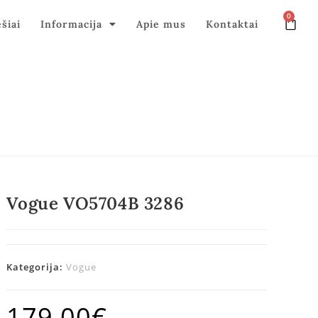
0
ęšiai
Informacija
Apie mus
Kontaktai
Vogue VO5704B 3286
Kategorija:
Vogue
179,00
€